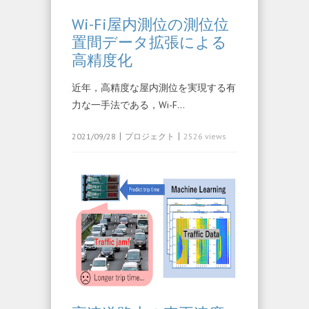
Wi-Fi屋内測位の測位位
置間データ拡張による
高精度化
近年，高精度な屋内測位を実現する有
力な一手法である，Wi-F…
|
|
2021/09/28
プロジェクト
2526 views