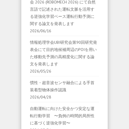
会 2026 (ROBOMECH 2026) にて自然
言語で記述された運転文脈を活用す
る逆強化学習ベース運転行動予測に
関する論文を発表します
2026/06/16
情報処理学会UBI研究会第90回研究発
表会にて目的地候補周辺のPOIを用い
た移動先予測の高精度化に関する論
文を発表します
2026/05/26
慣性・超音波センサ融合による手首
装着型物体操作認識
2026/04/28
自動運転に向けた安全かつ安定な運
転行動学習 〜負例の時間的局所性
に基づく逆強化学習〜