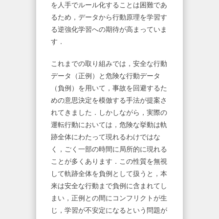
を人手でルール化することは困難であ
るため，データから行動原理を学習す
る逆強化学習への期待が高まっていま
す．
これまでの取り組みでは，安全な行動
データ（正例）と危険な行動データ
（負例）を用いて，事故を回避するた
めの意思決定を模倣する手法が提案さ
れてきました．しかしながら，実際の
運転行動においては，危険な挙動は軌
跡全体にわたって現れるわけではな
く，ごく一部の時間に局所的に現れる
ことが多くあります．この性質を無視
して軌跡全体を負例として扱うと，本
来は安全な行動まで負例に含まれてし
まい，正例との間にコンフリクトが生
じ，学習が不安定になるという問題が