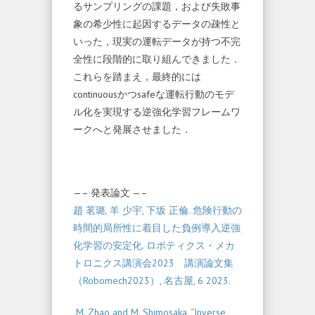
るサンプリングの課題，および失敗事
象の希少性に起因するデータの疎性と
いった，現実の運転データが持つ不完
全性に段階的に取り組んできました．
これらを踏まえ，最終的には
continuousかつsafeな運転行動のモデ
ル化を実現する逆強化学習フレームワ
ークへと発展させました．
—– 発表論文 —–
趙 茗璐, 羊 少宇, 下坂 正倫. 危険行動の
時間的局所性に着目した負例導入逆強
化学習の安定化. ロボティクス・メカ
トロニクス講演会2023 講演論文集
（Robomech2023）, 名古屋, 6 2023.
M. Zhao and M. Shimosaka, “Inverse