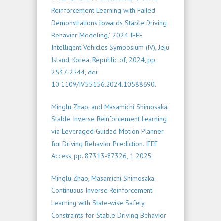
Reinforcement Learning with Failed
Demonstrations towards Stable Driving
Behavior Modeling,” 2024 IEEE
Intelligent Vehicles Symposium (IV), Jeju
Island, Korea, Republic of, 2024, pp.
2537-2544, doi:
10.1109/IV55156.2024.10588690.
Minglu Zhao, and Masamichi Shimosaka.
Stable Inverse Reinforcement Learning
via Leveraged Guided Motion Planner
for Driving Behavior Prediction.
IEEE
Access,
pp. 87313-87326, 1 2025.
Minglu Zhao, Masamichi Shimosaka.
Continuous Inverse Reinforcement
Learning with State-wise Safety
Constraints for Stable Driving Behavior