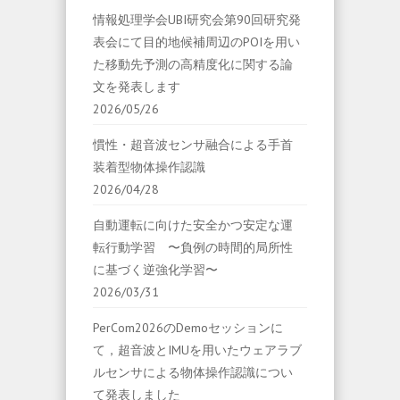
情報処理学会UBI研究会第90回研究発
表会にて目的地候補周辺のPOIを用い
た移動先予測の高精度化に関する論
文を発表します
2026/05/26
慣性・超音波センサ融合による手首
装着型物体操作認識
2026/04/28
自動運転に向けた安全かつ安定な運
転行動学習 〜負例の時間的局所性
に基づく逆強化学習〜
2026/03/31
PerCom2026のDemoセッションに
て，超音波とIMUを用いたウェアラブ
ルセンサによる物体操作認識につい
て発表しました