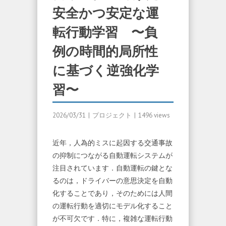
安全かつ安定な運
転行動学習 〜負
例の時間的局所性
に基づく逆強化学
習〜
2026/03/31
|
プロジェクト
|
1496 views
近年，人為的ミスに起因する交通事故
の抑制につながる自動運転システムが
注目されています．自動運転の鍵とな
るのは，ドライバーの意思決定を自動
化することであり，そのためには人間
の運転行動を適切にモデル化すること
が不可欠です．特に，複雑な運転行動