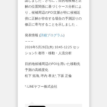
認しました．さらに，目的地候補と正
解の位置関係に基づくケース分析によ
り，候補周辺のPOI文脈が特に候補近
傍に正解が存在する場合の予測誤りの
修正に寄与することを示しました．
発表情報 (
詳細プログラム
)
———
2026年5月28日(木) 10:45-12:25 セッ
ション3: 都市・移動・人流分析
目的地候補周辺のPOIを用いた移動先
予測の高精度化
松下 拓海, 坪内 孝太*, 下坂 正倫
*: LINEヤフー株式会社