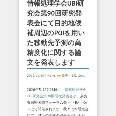
情報処理学会UBI研
究会第90回研究発
表会にて目的地候
補周辺のPOIを用い
た移動先予測の高
精度化に関する論
文を発表します
2026/05/26
|
News
発表
|
131 views
2026年5月27-28日に，
情報処理学会
UBI研究会第90回研究発表会
が，奈良
春日野国際フォーラム甍～I・RA・KA
～にて開催されます．我々は本研究会
にて，以下の論文の発表を行います．