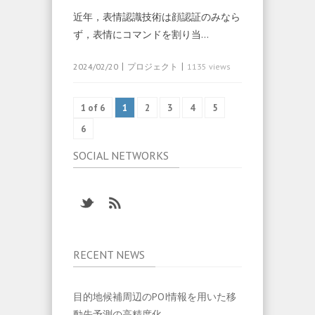
近年，表情認識技術は顔認証のみなら
ず，表情にコマンドを割り当…
|
|
2024/02/20
プロジェクト
1135 views
1 of 6
1
2
3
4
5
6
SOCIAL NETWORKS
RECENT NEWS
目的地候補周辺のPOI情報を用いた移
動先予測の高精度化