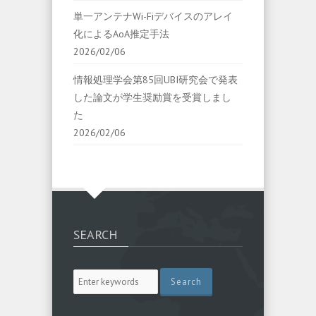
単一アンテナWi-Fiデバイスのアレイ
化によるAoA推定手法
2026/02/06
情報処理学会第85回UBI研究会で発表
した論文が学生奨励賞を受賞しまし
た
2026/02/06
SEARCH