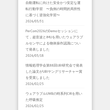
自動運転に向けた安全かつ安定な運
転行動学習 〜負例の時間的局所性
に基づく逆強化学習〜
2026/03/31
PerCom2026のDemoセッションに
て，超音波とIMUを用いたウェアラブ
ルセンサによる物体操作認識につい
て発表しました
2026/03/18
情報処理学会第88回UBI研究会で発表
した論文がUBIヤングリサーチャー賞
を受賞しました
2026/02/25
ウェアラブルUWBの時系列CIRを用い
た呼吸推定
2026/02/25