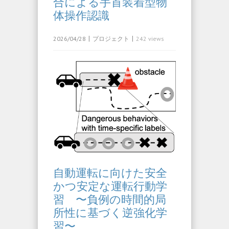
合による手首装着型物
体操作認識
|
|
2026/04/28
プロジェクト
242 views
自動運転に向けた安全
かつ安定な運転行動学
習 〜負例の時間的局
所性に基づく逆強化学
習〜