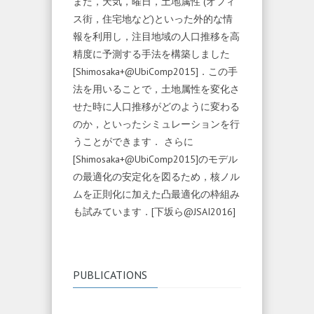
また，天気，曜日，土地属性 (オフィ
ス街，住宅地など)といった外的な情
報を利用し，注目地域の人口推移を高
精度に予測する手法を構築しました
[Shimosaka+@UbiComp2015]．この手
法を用いることで，土地属性を変化さ
せた時に人口推移がどのように変わる
のか，といったシミュレーションを行
うことができます． さらに
[Shimosaka+@UbiComp2015]のモデル
の最適化の安定化を図るため，核ノル
ムを正則化に加えた凸最適化の枠組み
も試みています．[下坂ら@JSAI2016]
PUBLICATIONS