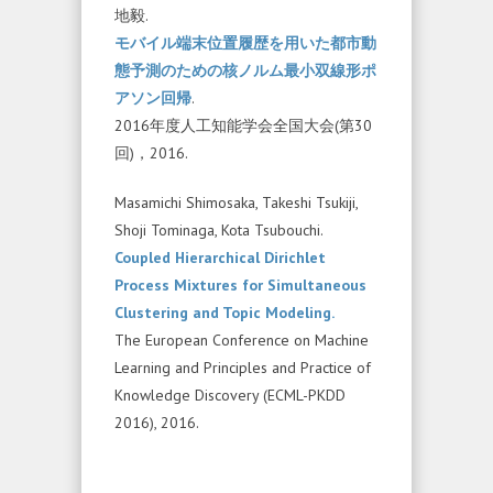
地毅.
モバイル端末位置履歴を用いた都市動
態予測のための核ノルム最小双線形ポ
アソン回帰
.
2016年度人工知能学会全国大会(第30
回)，2016.
Masamichi Shimosaka, Takeshi Tsukiji,
Shoji Tominaga, Kota Tsubouchi.
Coupled Hierarchical Dirichlet
Process Mixtures for Simultaneous
Clustering and Topic Modeling.
The European Conference on Machine
Learning and Principles and Practice of
Knowledge Discovery (ECML-PKDD
2016), 2016.