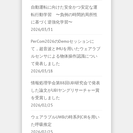
自動運転に向けた安全かつ安定な運
転行動学習 〜負例の時間的局所性
に基づく逆強化学習〜
2026/03/31
PerCom2026のDemoセッションに
て，超音波とIMUを用いたウェアラブ
ルセンサによる物体操作認識につい
て発表しました
2026/03/18
情報処理学会第88回UBI研究会で発表
した論文がUBIヤングリサーチャー賞
を受賞しました
2026/02/25
ウェアラブルUWBの時系列CIRを用い
た呼吸推定
2026/02/25