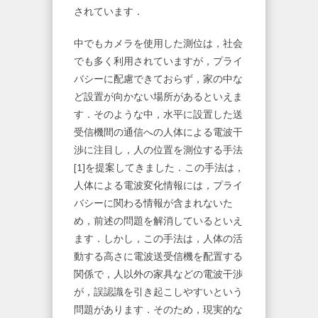
されています．
中でもカメラを使用した測位は，社会
でも多く利用されていますが，プライ
バシーに配慮できておらず，家の中な
ど設置が向かない場所があるといえま
す．そのような中，水平に設置した送
受信機間の通信への人体による電波干
渉に注目し，人の位置を測位する手法
[1]を提案してきました．この手法は，
人体による電波変化情報には，プライ
バシーに関わる情報が含まれないた
め，前述の問題を解消しているといえ
ます．しかし，この手法は，人体の活
動する高さに電波送受信機を配置する
関係で，人以外の家具などの電波干渉
が，誤認識を引き起こしやすいという
問題があります．そのため，現実的な