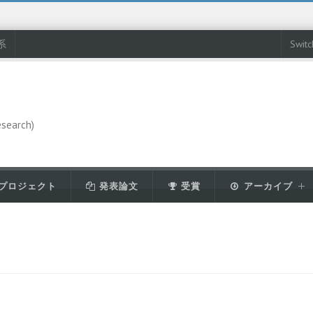
系
Swit
esearch)
プロジェクト
発表論文
受賞
アーカイブ