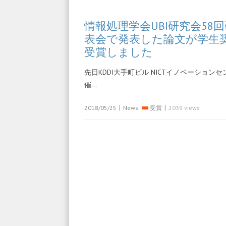
情報処理学会UBI研究会58
表会で発表した論文が学生
受賞しました
先日KDDI大手町ビル NICTイノベーション
催…
|
|
2018/05/25
News
受賞
2039 views