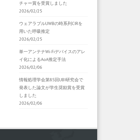
チャー賞を受賞しました
2026/02/25
ウェアラブルUWBの時系列CIRを
用いた呼吸推定
2026/02/25
単一アンテナWi-Fiデバイスのアレ
イ化によるAoA推定手法
2026/02/06
情報処理学会第85回UBI研究会で
発表した論文が学生奨励賞を受賞
しました
2026/02/06