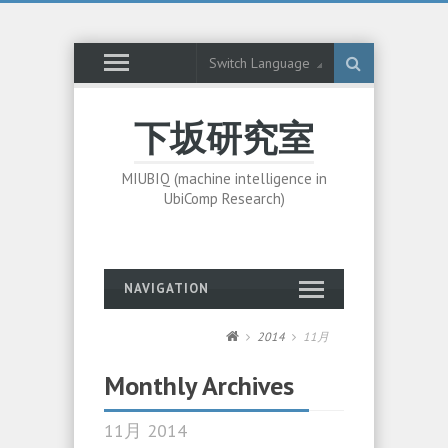
Switch Language
下坂研究室
MIUBIQ (machine intelligence in
UbiComp Research)
NAVIGATION
2014
11月
Monthly Archives
11月 2014