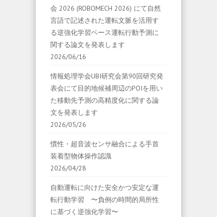
会 2026 (ROBOMECH 2026) にて自然
言語で記述された運転文脈を活用す
る逆強化学習ベース運転行動予測に
関する論文を発表します
2026/06/16
情報処理学会UBI研究会第90回研究発
表会にて目的地候補周辺のPOIを用い
た移動先予測の高精度化に関する論
文を発表します
2026/05/26
慣性・超音波センサ融合による手首
装着型物体操作認識
2026/04/28
自動運転に向けた安全かつ安定な運
転行動学習 〜負例の時間的局所性
に基づく逆強化学習〜