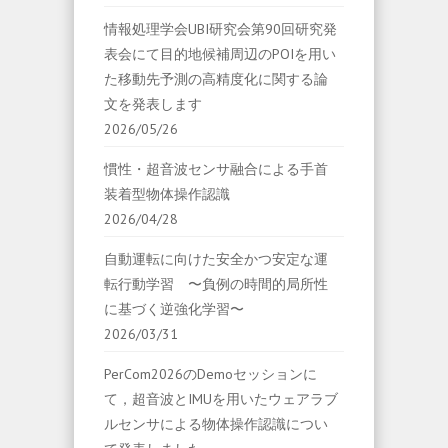
情報処理学会UBI研究会第90回研究発
表会にて目的地候補周辺のPOIを用い
た移動先予測の高精度化に関する論
文を発表します
2026/05/26
慣性・超音波センサ融合による手首
装着型物体操作認識
2026/04/28
自動運転に向けた安全かつ安定な運
転行動学習 〜負例の時間的局所性
に基づく逆強化学習〜
2026/03/31
PerCom2026のDemoセッションに
て，超音波とIMUを用いたウェアラブ
ルセンサによる物体操作認識につい