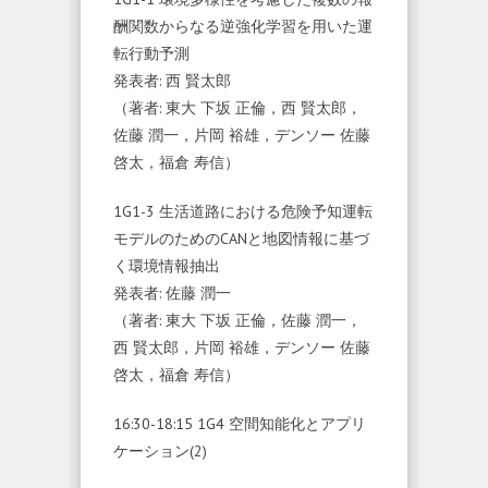
酬関数からなる逆強化学習を用いた運
転行動予測
発表者: 西 賢太郎
（著者: 東大 下坂 正倫，西 賢太郎，
佐藤 潤一，片岡 裕雄，デンソー 佐藤
啓太，福倉 寿信）
1G1-3 生活道路における危険予知運転
モデルのためのCANと地図情報に基づ
く環境情報抽出
発表者: 佐藤 潤一
（著者: 東大 下坂 正倫，佐藤 潤一，
西 賢太郎，片岡 裕雄，デンソー 佐藤
啓太，福倉 寿信）
16:30-18:15 1G4 空間知能化とアプリ
ケーション(2)