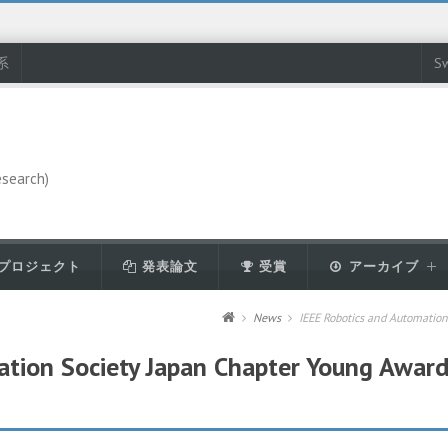
系
Sw
esearch)
プロジェクト
発表論文
受賞
アーカイブ
News
IEEE Robotics and Automa
ation Society Japan Chapter Young Awar