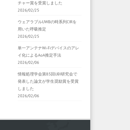
チャー賞を受賞しました
2026/02/25
ウェアラブルUWBの時系列CIRを
用いた呼吸推定
2026/02/25
単一アンテナWi-Fiデバイスのアレ
イ化によるAoA推定手法
2026/02/06
情報処理学会第85回UBI研究会で
発表した論文が学生奨励賞を受賞
しました
2026/02/06