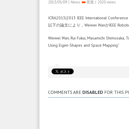
2013/05/09
|
News
受賞
|
2020 views
ICRA2013(2013 IEEE International Confere
以下の論文により，Weiwei WanがIEEE Robotics a
Weiwei Wan, Rui Fukui, Masamichi Shimosaka, 
Using Eigen-Shapes and Space Mapping”
COMMENTS ARE
DISABLED
FOR THIS P