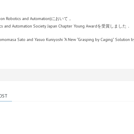
nce on Robotics and Automation)において，
nd Automation Society Japan Chapter Young Awardを受賞しました．
Tomomasa Sato and Yasuo Kuniyoshi “A New “Grasping by Caging” Solution b
OST