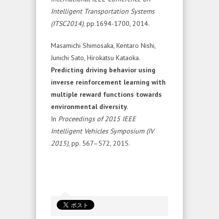
Intelligent Transportation Systems
(ITSC2014)
, pp.1694-1700, 2014.
Masamichi Shimosaka, Kentaro Nishi,
Junichi Sato, Hirokatsu Kataoka.
Predicting driving behavior using
inverse reinforcement learning with
multiple reward functions towards
environmental diversity.
In
Proceedings of 2015 IEEE
Intelligent Vehicles Symposium (IV
2015)
, pp. 567–572, 2015.