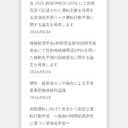
会 2026 (ROBOMECH 2026) にて自然
言語で記述された運転文脈を活用す
る逆強化学習ベース運転行動予測に
関する論文を発表します
2026/06/16
情報処理学会UBI研究会第90回研究発
表会にて目的地候補周辺のPOIを用い
た移動先予測の高精度化に関する論
文を発表します
2026/05/26
慣性・超音波センサ融合による手首
装着型物体操作認識
2026/04/28
自動運転に向けた安全かつ安定な運
転行動学習 〜負例の時間的局所性
に基づく逆強化学習〜