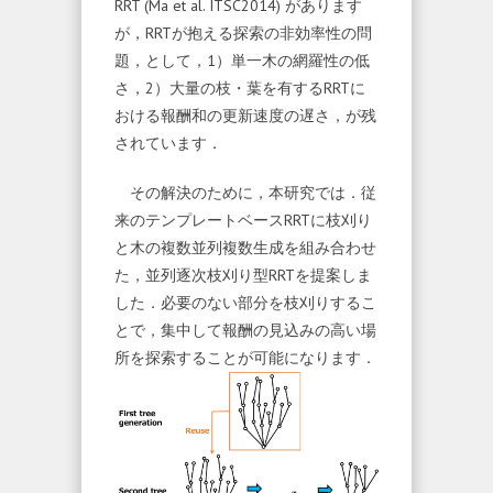
RRT (Ma et al. ITSC2014) があります
が，RRTが抱える探索の非効率性の問
題，として，1）単一木の網羅性の低
さ，2）大量の枝・葉を有するRRTに
おける報酬和の更新速度の遅さ，が残
されています．
その解決のために，本研究では．従
来のテンプレートベースRRTに枝刈り
と木の複数並列複数生成を組み合わせ
た，並列逐次枝刈り型RRTを提案しま
した．必要のない部分を枝刈りするこ
とで，集中して報酬の見込みの高い場
所を探索することが可能になります．