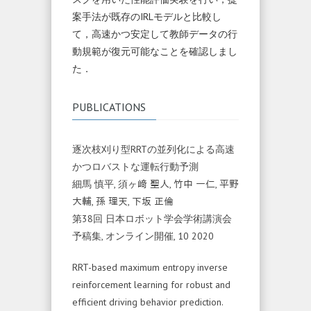
案手法が既存のIRLモデルと比較し
て，高速かつ安定して教師データの行
動規範が復元可能なことを確認しまし
た．
PUBLICATIONS
逐次枝刈り型RRTの並列化による高速
かつロバストな運転行動予測
細馬 慎平, 須ヶ﨑 聖人, 竹中 一仁, 平野
大輔, 孫 理天, 下坂 正倫
第38回 日本ロボット学会学術講演会
予稿集, オンライン開催, 10 2020
RRT-based maximum entropy inverse
reinforcement learning for robust and
efficient driving behavior prediction.