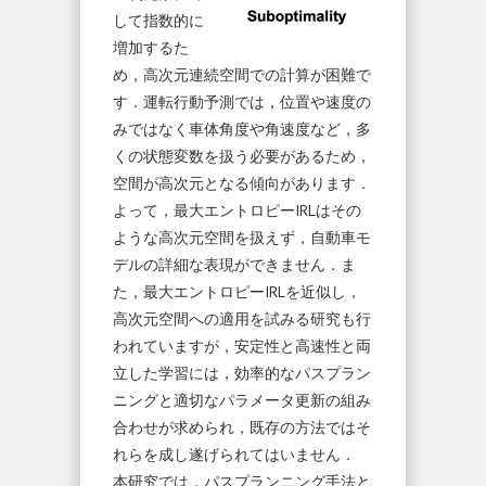
して指数的に
増加するた
め，高次元連続空間での計算が困難で
す．運転行動予測では，位置や速度の
みではなく車体角度や角速度など，多
くの状態変数を扱う必要があるため，
空間が高次元となる傾向があります．
よって，最大エントロピーIRLはその
ような高次元空間を扱えず，自動車モ
デルの詳細な表現ができません．ま
た，最大エントロピーIRLを近似し，
高次元空間への適用を試みる研究も行
われていますが，安定性と高速性と両
立した学習には，効率的なパスプラン
ニングと適切なパラメータ更新の組み
合わせが求められ，既存の方法ではそ
れらを成し遂げられてはいません．
本研究では，パスプランニング手法と