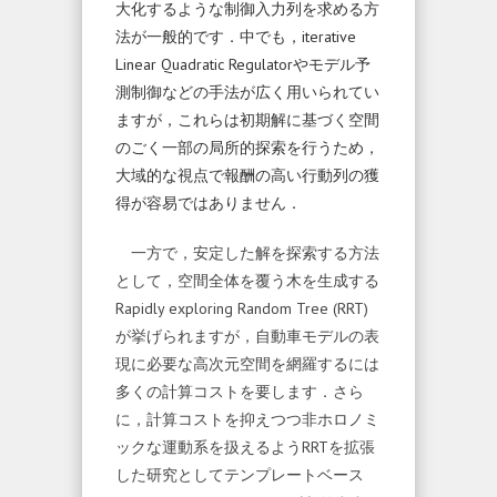
大化するような制御入力列を求める方
法が一般的です．中でも，iterative
Linear Quadratic Regulatorやモデル予
測制御などの手法が広く用いられてい
ますが，これらは初期解に基づく空間
のごく一部の局所的探索を行うため，
大域的な視点で報酬の高い行動列の獲
得が容易ではありません．
一方で，安定した解を探索する方法
として，空間全体を覆う木を生成する
Rapidly exploring Random Tree (RRT)
が挙げられますが，自動車モデルの表
現に必要な高次元空間を網羅するには
多くの計算コストを要します．さら
に，計算コストを抑えつつ非ホロノミ
ックな運動系を扱えるようRRTを拡張
した研究としてテンプレートベース