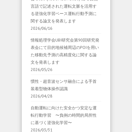
言語で記述された運転文脈を活用す
る逆強化学習ベース運転行動予測に
関する論文を発表します
2026/06/16
情報処理学会UBI研究会第90回研究発
表会にて目的地候補周辺のPOIを用い
た移動先予測の高精度化に関する論
文を発表します
2026/05/26
慣性・超音波センサ融合による手首
装着型物体操作認識
2026/04/28
自動運転に向けた安全かつ安定な運
転行動学習 〜負例の時間的局所性
に基づく逆強化学習〜
2026/03/31