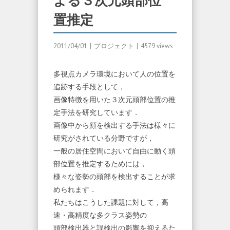
よる３次元頭部位
置推定
2011/04/01
|
プロジェクト
|
4579 views
多視点カメラ環境において人の位置を
追跡する手段として，
画像特徴を用いた３次元頭部位置の推
定手法を研究しています．
画像中から顔を検出する手法は様々に
研究がされている分野ですが，
一般の居住空間において自由に動く頭
部位置を推定するためには，
様々な姿勢の頭部を検出することが求
められます．
私たちはこうした課題に対して，高
速・高精度な多クラス姿勢の
頭部検出器と誤検出の影響を抑えるた